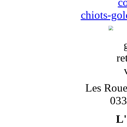
c
chiots-gol
Les Roues
033
L'