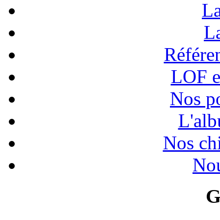
La
La
Référen
LOF e
Nos po
L'alb
Nos chi
Nou
G