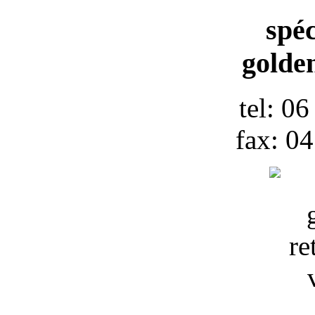
spéc
golden
tel: 0
fax: 0