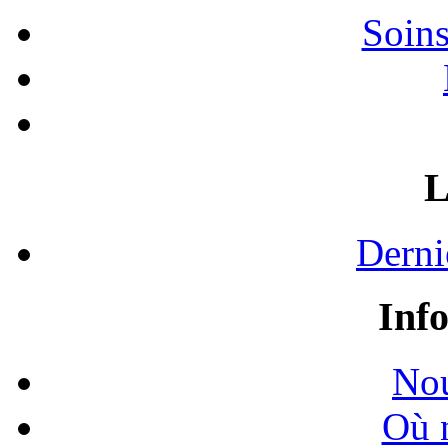
Soins
L
Derni
Inf
Nou
Où 