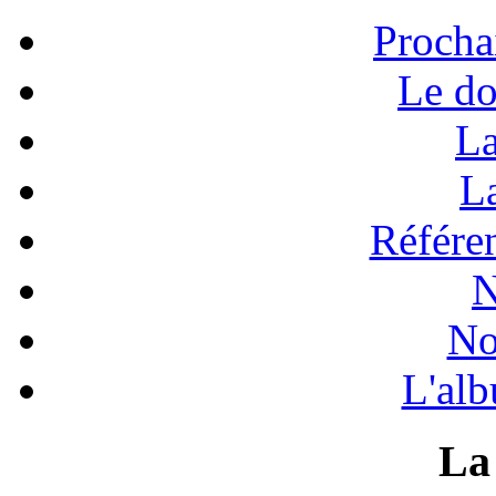
Procha
Le do
La
La
Référen
N
No
L'alb
La