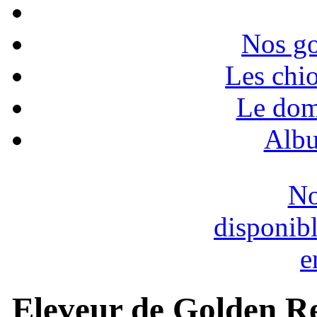
Nos go
Les chio
Le dom
Albu
No
disponib
e
Eleveur de Golden Re