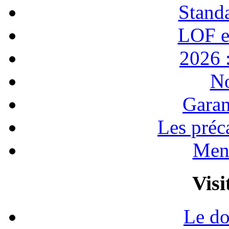
Stand
LOF e
2026 :
No
Garan
Les préc
Ment
Visi
Le do