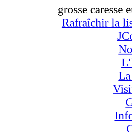
grosse caresse et
Rafraîchir la l
JC
No
L'
La
Vis
G
Inf
C