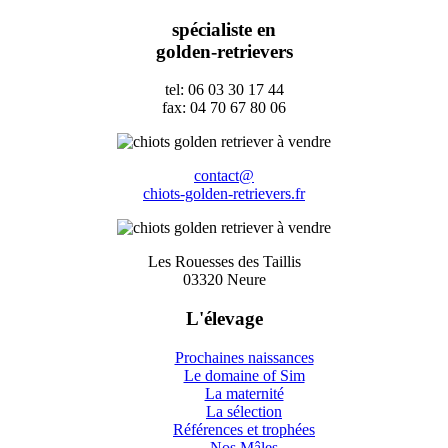
spécialiste en
golden-retrievers
tel: 06 03 30 17 44
fax: 04 70 67 80 06
contact@
chiots-golden-retrievers.fr
Les Rouesses des Taillis
03320 Neure
L'élevage
Prochaines naissances
Le domaine of Sim
La maternité
La sélection
Références et trophées
Nos Mâles