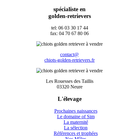
spécialiste en
golden-retrievers
tel: 06 03 30 17 44
fax: 04 70 67 80 06
contact@
chiots-golden-retrievers.fr
Les Rouesses des Taillis
03320 Neure
L'élevage
Prochaines naissances
Le domaine of Sim
La maternité
La sélection
Références et trophées
Nos Mâles