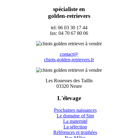
spécialiste en
golden-retrievers
tel: 06 03 30 17 44
fax: 04 70 67 80 06
contact@
chiots-golden-retrievers.fr
Les Rouesses des Taillis
03320 Neure
L'élevage
Prochaines naissances
Le domaine of Sim
La maternité
La sélection
Références et trophées
Nos Mâles