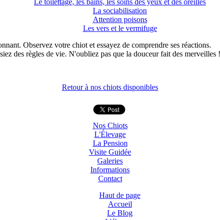
Le toilettage, les bains, les soins des yeux et des oreilles
La sociabilisation
Attention poisons
Les vers et le vermifuge
onnant. Observez votre chiot et essayez de comprendre ses réactions.
iez des règles de vie. N'oubliez pas que la douceur fait des merveilles 
Retour à nos chiots disponibles
Nos Chiots
L'Élevage
La Pension
Visite Guidée
Galeries
Informations
Contact
Haut de page
Accueil
Le Blog