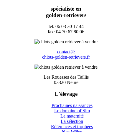
spécialiste en
golden-retrievers
tel: 06 03 30 17 44
fax: 04 70 67 80 06
contact@
chiots-golden-retrievers.fr
Les Rouesses des Taillis
03320 Neure
L'élevage
Prochaines naissances
Le domaine of Sim
La maternité
La sélection
Références et trophées
Nos Mâles