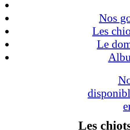
Nos go
Les chio
Le dom
Albu
No
disponib
e
Les chiots