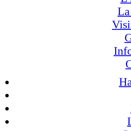
La
Vis
G
Inf
C
Ha