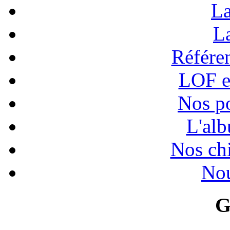
La
La
Référen
LOF e
Nos po
L'alb
Nos chi
Nou
G