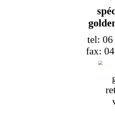
spéc
golden
tel: 0
fax: 0