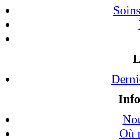
Soins
L
Derni
Inf
Nou
Où 