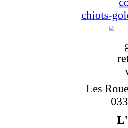
c
chiots-gol
Les Roues
033
L'