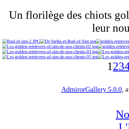
Un florilège des chiots gol
leur nou
1
2
3
AdmirorGallery 5.0.0
, 
No
L'