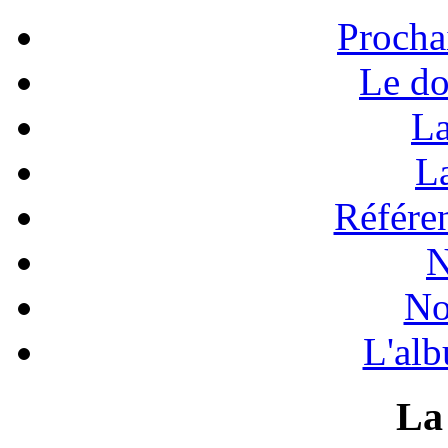
Procha
Le do
La
La
Référen
N
No
L'alb
La