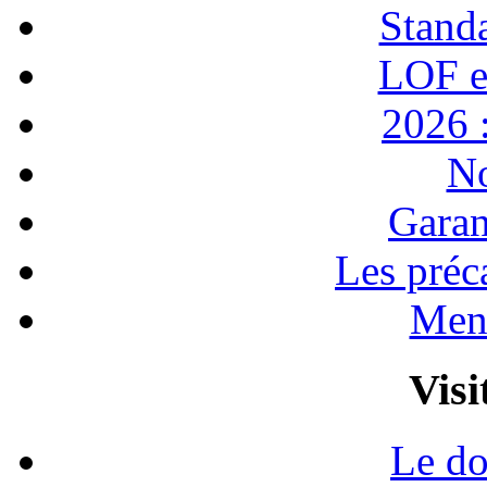
Stand
LOF e
2026 :
No
Garan
Les préc
Ment
Visi
Le do