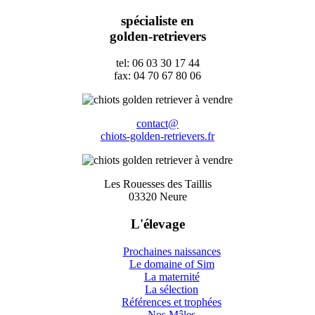
spécialiste en
golden-retrievers
tel: 06 03 30 17 44
fax: 04 70 67 80 06
contact@
chiots-golden-retrievers.fr
Les Rouesses des Taillis
03320 Neure
L'élevage
Prochaines naissances
Le domaine of Sim
La maternité
La sélection
Références et trophées
Nos Mâles