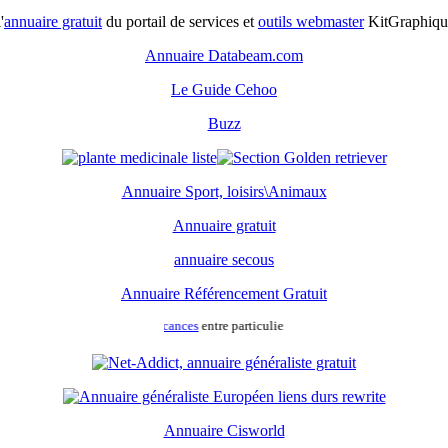
'
annuaire gratuit
du portail de services et
outils webmaster
KitGraphique
Annuaire Databeam.com
Le Guide Cehoo
Buzz
Annuaire Sport, loisirs\Animaux
Annuaire gratuit
annuaire secous
Annuaire Référencement Gratuit
 vacances et
location vacances
entre particulier.
Location de vacances
particulier
c
Annuaire Cisworld