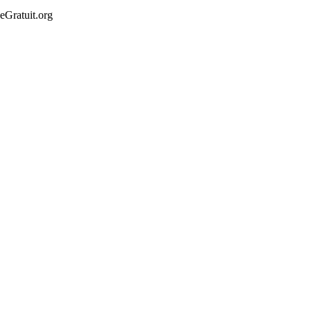
Gratuit.org
hanson
Location vacances particulier
à particulier