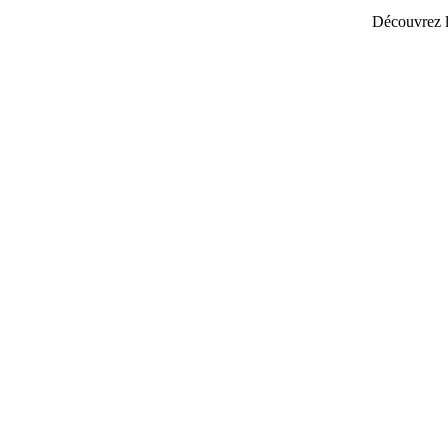
Découvrez l
es annonces de
location de vacances
particulier à particulier.
Location saisonniere
de