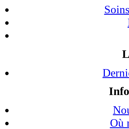
Soins
L
Derni
Inf
Nou
Où 