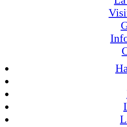
Vis
G
Inf
C
Ha
L