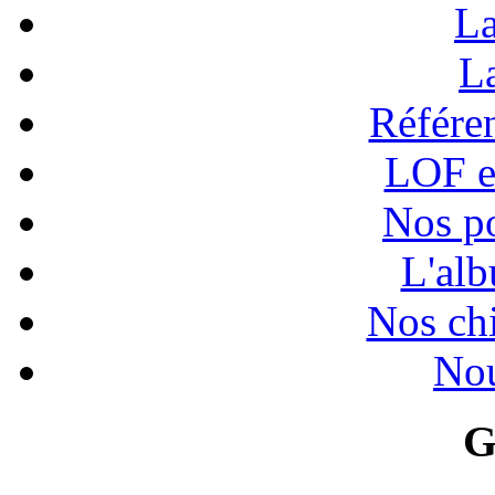
La
La
Référen
LOF e
Nos po
L'alb
Nos chi
Nou
G