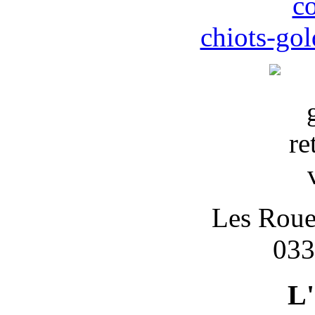
c
chiots-gol
Les Roues
033
L'