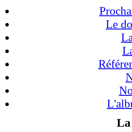
Procha
Le do
La
La
Référen
N
No
L'alb
La