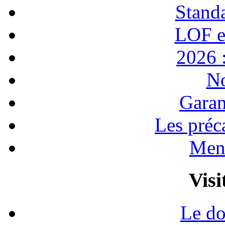
Stand
LOF e
2026 :
No
Garan
Les préc
Ment
Visi
Le do