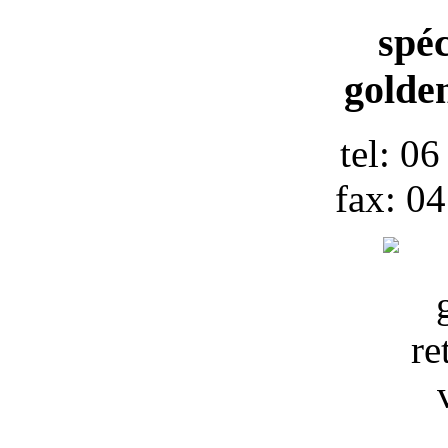
spéc
golden
tel: 0
fax: 0