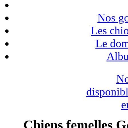
Nos go
Les chio
Le dom
Albu
No
disponib
e
Chiens femelles G