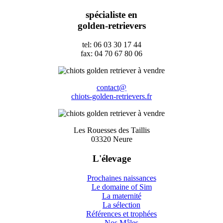
spécialiste en
golden-retrievers
tel: 06 03 30 17 44
fax: 04 70 67 80 06
contact@
chiots-golden-retrievers.fr
Les Rouesses des Taillis
03320 Neure
L'élevage
Prochaines naissances
Le domaine of Sim
La maternité
La sélection
Références et trophées
Nos Mâles