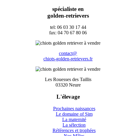
spécialiste en
golden-retrievers
tel: 06 03 30 17 44
fax: 04 70 67 80 06
contact@
chiots-golden-retrievers.fr
Les Rouesses des Taillis
03320 Neure
L'élevage
Prochaines naissances
Le domaine of Sim
La maternité
La sélection
Références et trophées
Nos Mâles