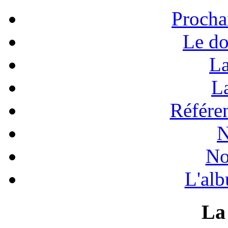
Procha
Le do
La
La
Référen
N
No
L'alb
La