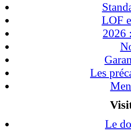
Stand
LOF e
2026 :
No
Garan
Les préc
Ment
Visi
Le do