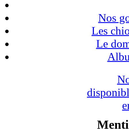
Nos go
Les chio
Le dom
Albu
No
disponib
e
Menti