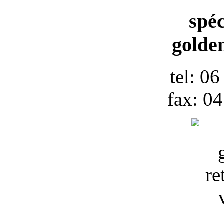
spéc
golden
tel: 0
fax: 0