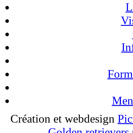
L
Vi
In
Formu
Ment
Création et webdesign
Pic
Golden retrievers