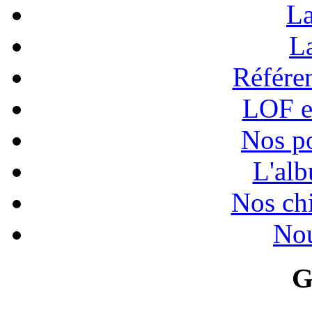
La
La
Référen
LOF e
Nos po
L'alb
Nos chi
Nou
G