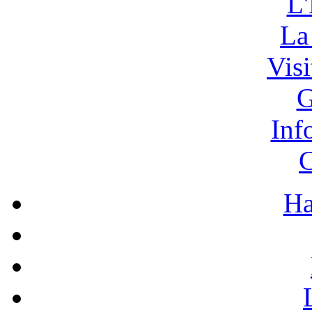
L'
La
Vis
G
Inf
C
Ha