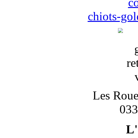
c
chiots-gol
Les Roues
033
L'