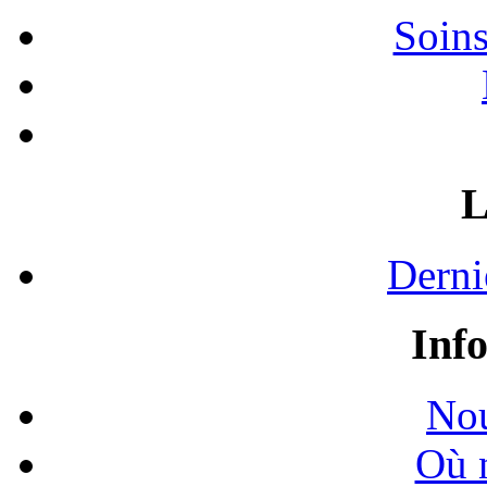
Soins
L
Derni
Inf
Nou
Où 