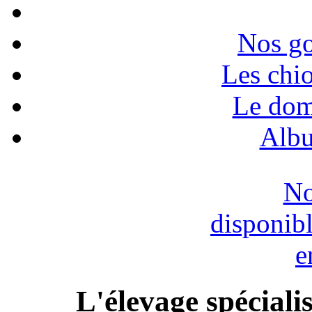
Nos go
Les chio
Le dom
Albu
No
disponib
e
L'élevage spéciali