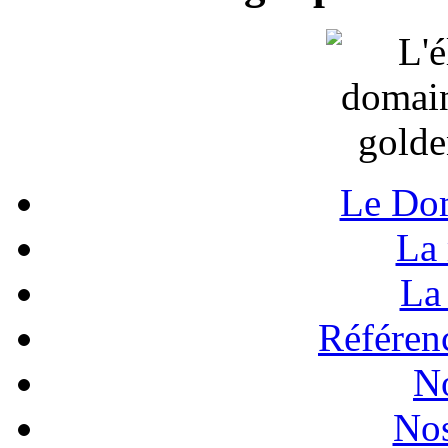
Le Do
La 
La 
Référenc
N
Nos