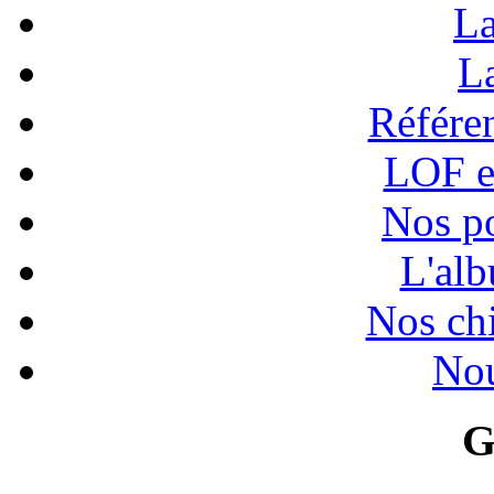
La
La
Référen
LOF e
Nos po
L'alb
Nos chi
Nou
G