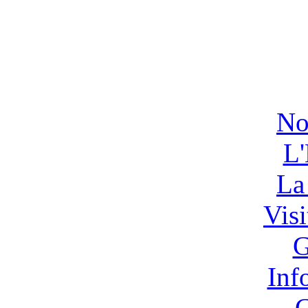
No
L'
La
Vis
G
Inf
C