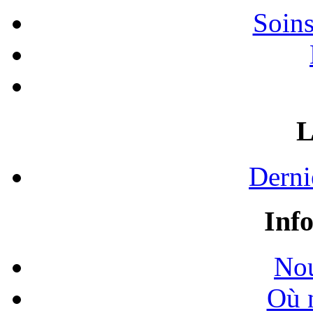
Soins
L
Derni
Inf
Nou
Où 