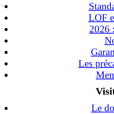
Stand
LOF e
2026 :
No
Garan
Les préc
Ment
Visi
Le do