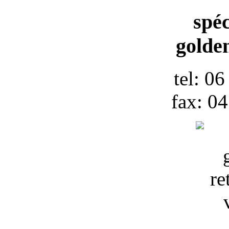
spéc
golden
tel: 0
fax: 0