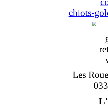
c
chiots-gol
Les Roues
033
L'