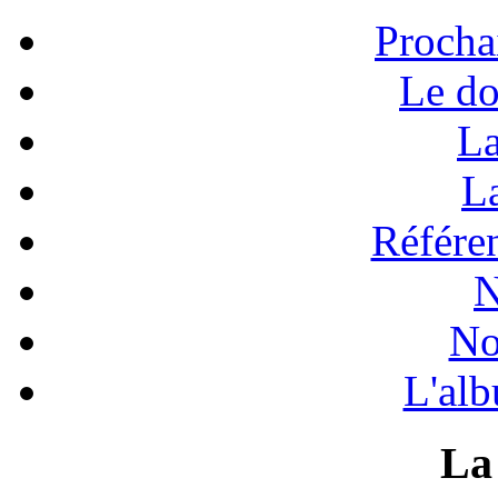
Procha
Le do
La
La
Référen
N
No
L'alb
La