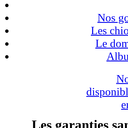
Nos go
Les chio
Le dom
Albu
No
disponib
e
Les garanties sa