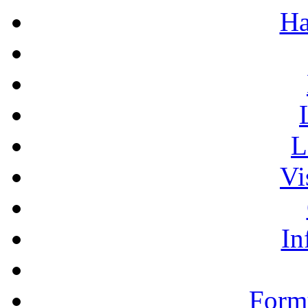
Ha
L
Vi
In
Formu