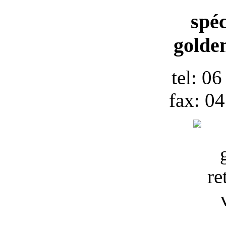
spéc
golden
tel: 0
fax: 0