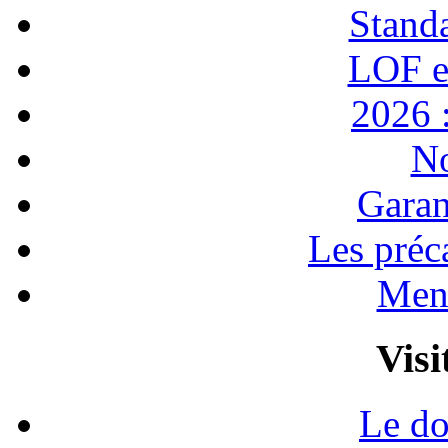
Stand
LOF e
2026 :
No
Garan
Les préc
Ment
Visi
Le do