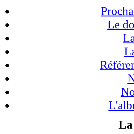
Procha
Le do
La
La
Référen
N
No
L'alb
La