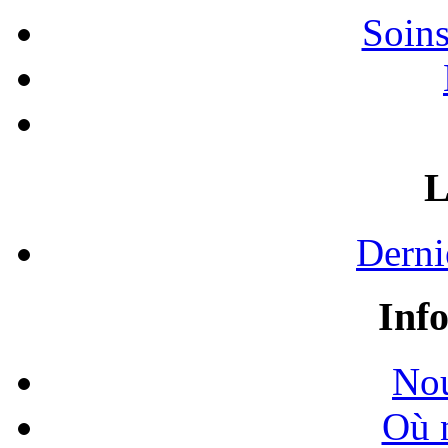
Soins
L
Derni
Inf
Nou
Où 