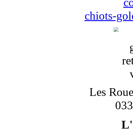
c
chiots-gol
Les Roues
033
L'