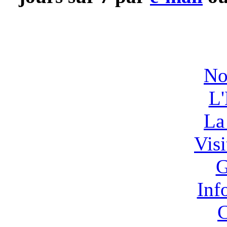
No
L'
La
Vis
G
Inf
C