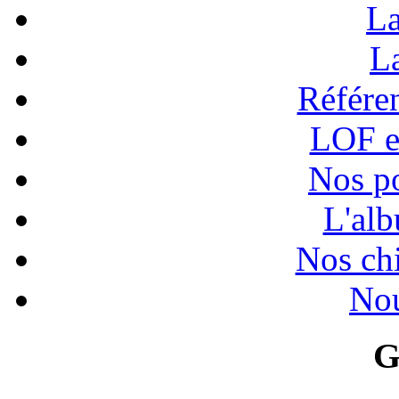
La
La
Référen
LOF e
Nos po
L'alb
Nos chi
Nou
G