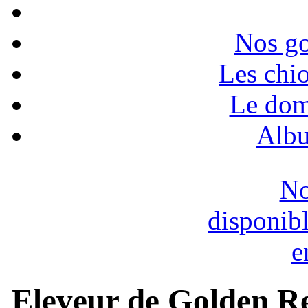
Nos go
Les chio
Le dom
Albu
No
disponib
e
Eleveur de Golden Re