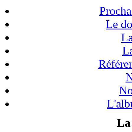
Procha
Le do
La
La
Référen
N
No
L'alb
La