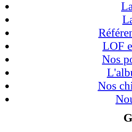
La
La
Référen
LOF e
Nos po
L'alb
Nos chi
Nou
G