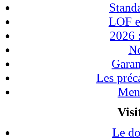
Stand
LOF e
2026 :
No
Garan
Les préc
Ment
Visi
Le do