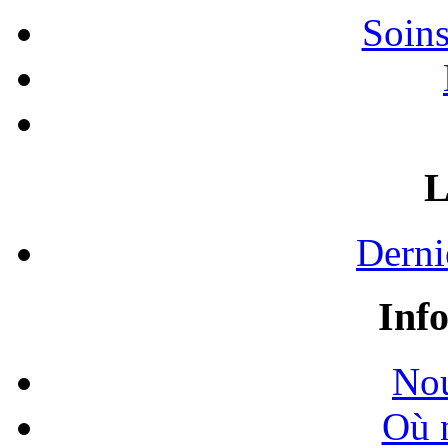
Soins
L
Derni
Inf
Nou
Où 