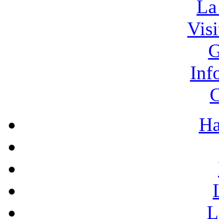
La
Vis
G
Inf
C
Ha
L