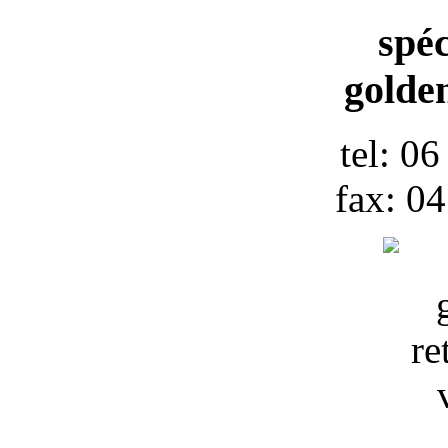
spéc
golden
tel: 0
fax: 0