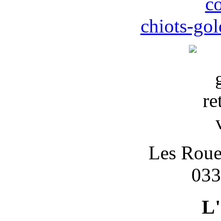
c
chiots-gol
Les Roues
033
L'