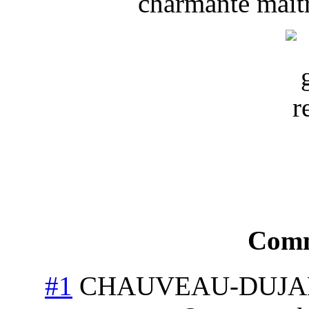
charmante maît
Comm
#1
CHAUVEAU-DUJA