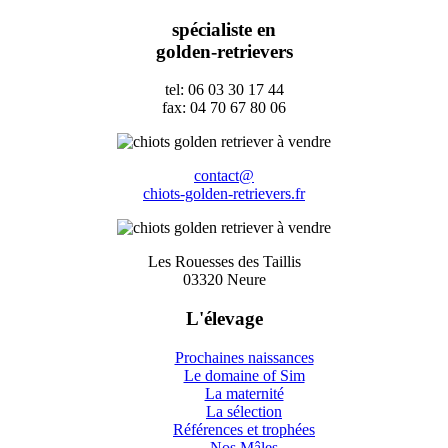
spécialiste en
golden-retrievers
tel: 06 03 30 17 44
fax: 04 70 67 80 06
contact@
chiots-golden-retrievers.fr
Les Rouesses des Taillis
03320 Neure
L'élevage
Prochaines naissances
Le domaine of Sim
La maternité
La sélection
Références et trophées
Nos Mâles