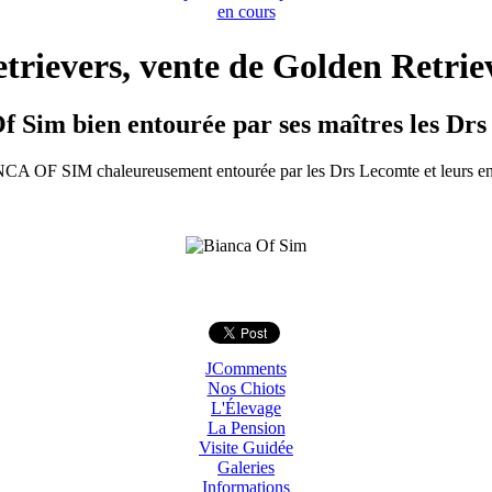
en cours
rievers, vente de Golden Retriev
f Sim bien entourée par ses maîtres les Dr
A OF SIM chaleureusement entourée par les Drs Lecomte et leurs en
JComments
Nos Chiots
L'Élevage
La Pension
Visite Guidée
Galeries
Informations