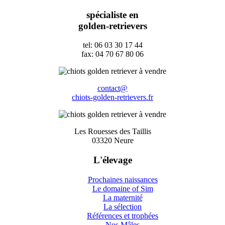
spécialiste en
golden-retrievers
tel: 06 03 30 17 44
fax: 04 70 67 80 06
contact@
chiots-golden-retrievers.fr
Les Rouesses des Taillis
03320 Neure
L'élevage
Prochaines naissances
Le domaine of Sim
La maternité
La sélection
Références et trophées
Nos Mâles