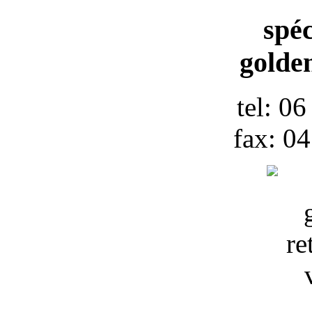
spéc
golden
tel: 0
fax: 0