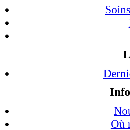
Soins
L
Derni
Inf
Nou
Où 