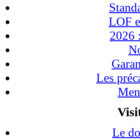
Stand
LOF e
2026 :
No
Garan
Les préc
Ment
Visi
Le do