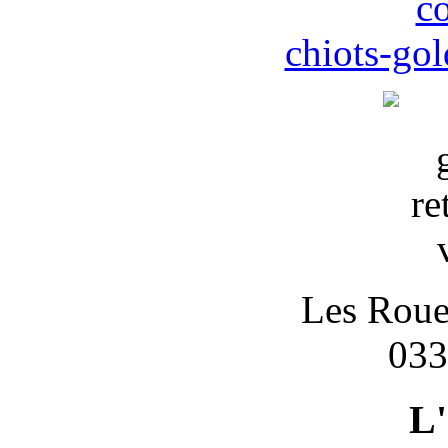
c
chiots-gol
Les Roues
033
L'