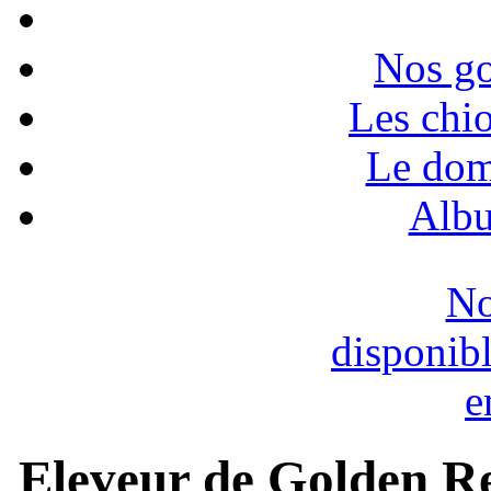
Nos go
Les chio
Le dom
Albu
No
disponib
e
Eleveur de Golden Re