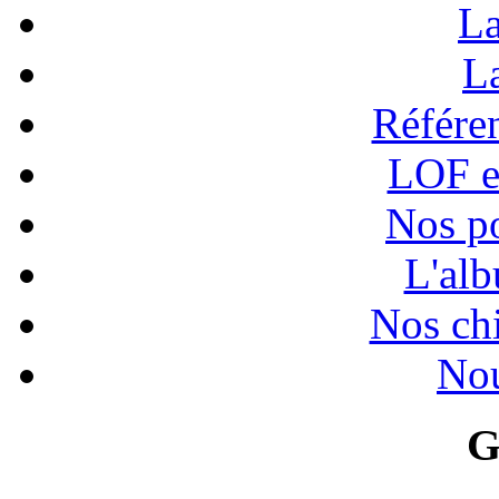
La
La
Référen
LOF e
Nos po
L'alb
Nos chi
Nou
G