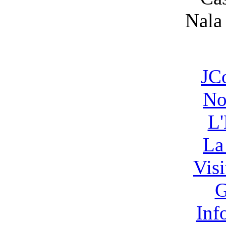
JC
No
L'
La
Vis
G
Inf