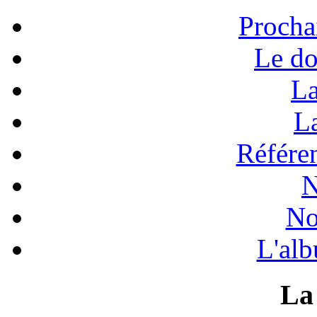
Procha
Le do
La
La
Référen
N
No
L'alb
La