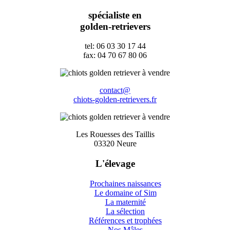
spécialiste en
golden-retrievers
tel: 06 03 30 17 44
fax: 04 70 67 80 06
contact@
chiots-golden-retrievers.fr
Les Rouesses des Taillis
03320 Neure
L'élevage
Prochaines naissances
Le domaine of Sim
La maternité
La sélection
Références et trophées
Nos Mâles