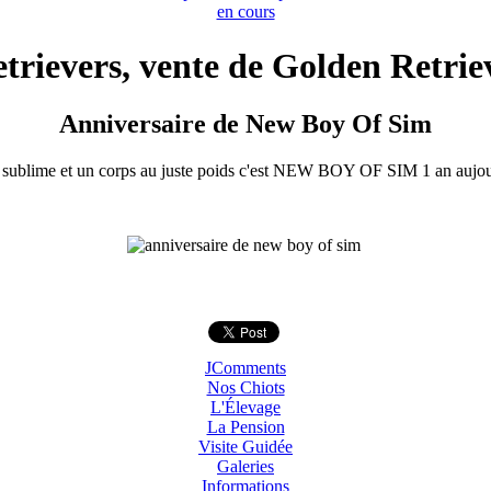
en cours
rievers, vente de Golden Retriev
Anniversaire de New Boy Of Sim
 sublime et un corps au juste poids c'est NEW BOY OF SIM 1 an aujou
JComments
Nos Chiots
L'Élevage
La Pension
Visite Guidée
Galeries
Informations