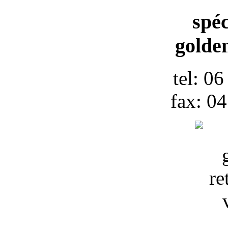
spéc
golden
tel: 0
fax: 0