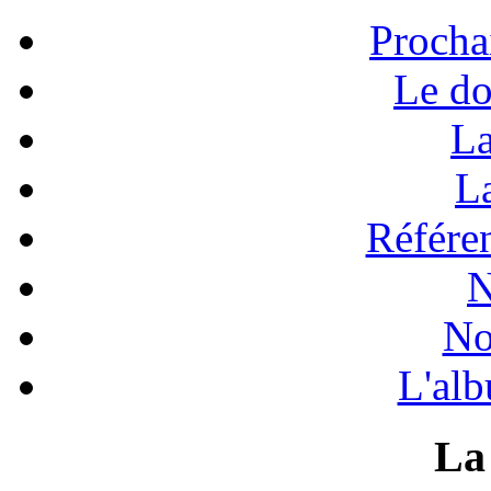
Procha
Le do
La
La
Référen
N
No
L'alb
La