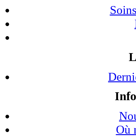
Soins
L
Derni
Inf
Nou
Où 