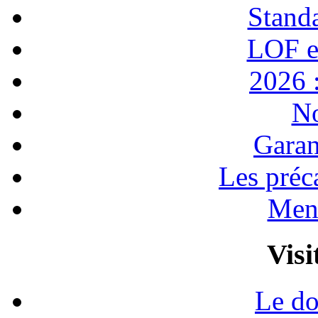
Stand
LOF e
2026 :
No
Garan
Les préc
Ment
Visi
Le do