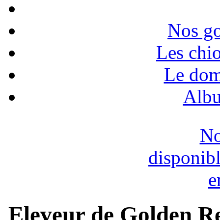
Nos go
Les chio
Le dom
Albu
No
disponib
e
Eleveur de Golden Re