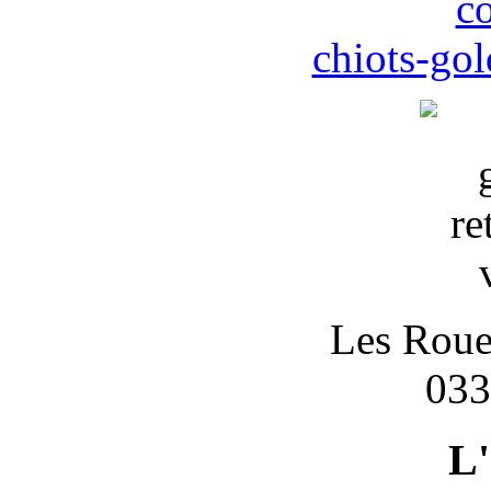
c
chiots-gol
Les Roues
033
L'