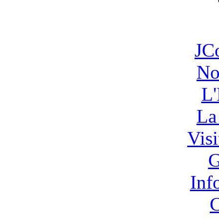
JC
No
L'
La
Vis
G
Inf
C