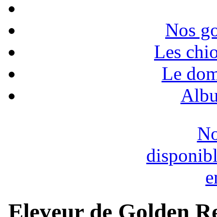
Nos go
Les chio
Le dom
Albu
No
disponib
e
Eleveur de Golden Re