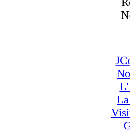
JC
No
L'
La
Vis
G