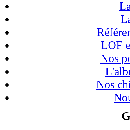
La
La
Référen
LOF e
Nos po
L'alb
Nos chi
Nou
G