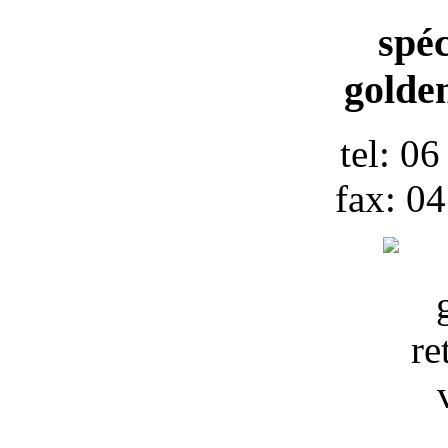
spéc
golden
tel: 0
fax: 0