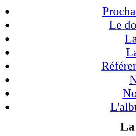
Procha
Le do
La
La
Référen
N
No
L'alb
La