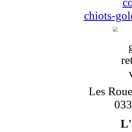
c
chiots-gol
Les Roues
033
L'