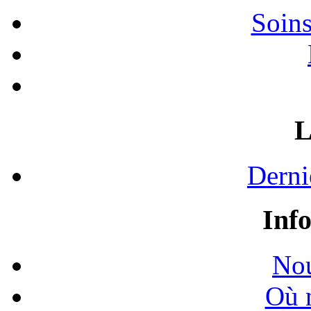
Soins
L
Derni
Inf
Nou
Où 