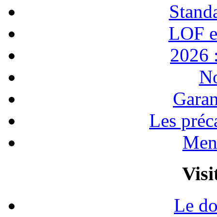
Stand
LOF e
2026 :
No
Garan
Les préc
Ment
Visi
Le do