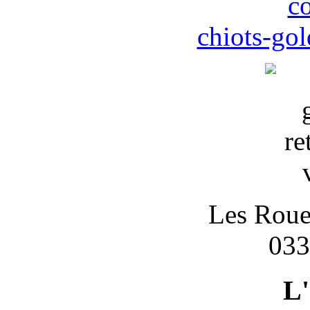
c
chiots-gol
Les Roues
033
L'