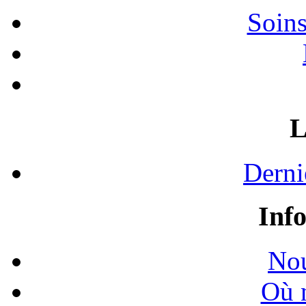
Soins
L
Derni
Inf
Nou
Où 