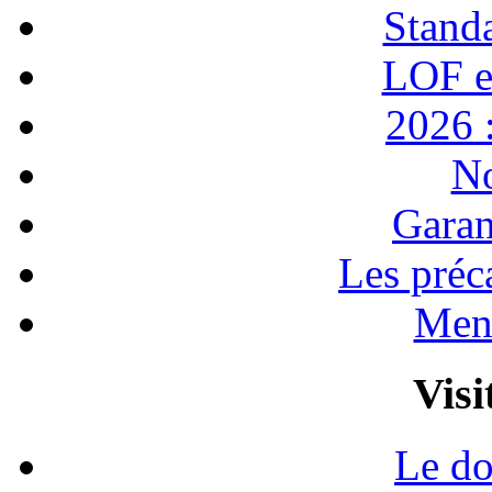
Stand
LOF e
2026 :
No
Garan
Les préc
Ment
Visi
Le do