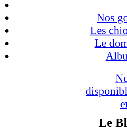
Nos go
Les chio
Le dom
Albu
No
disponib
e
Le B