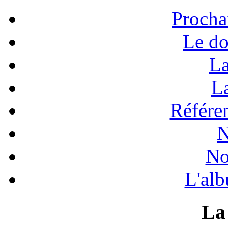
Procha
Le do
La
La
Référen
N
No
L'alb
La