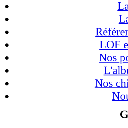
La
La
Référen
LOF e
Nos po
L'alb
Nos chi
Nou
G