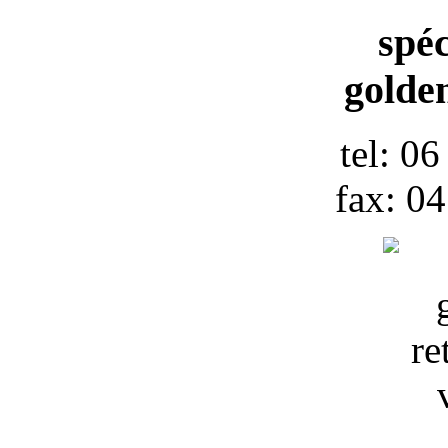
spéc
golden
tel: 0
fax: 0