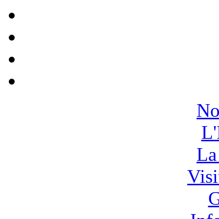
No
L'
La
Vis
G