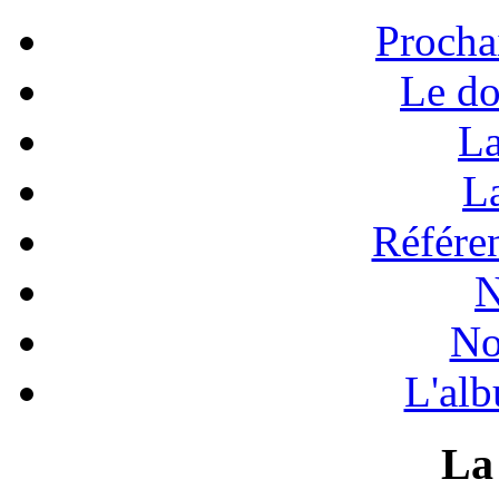
Procha
Le do
La
La
Référen
N
No
L'alb
La