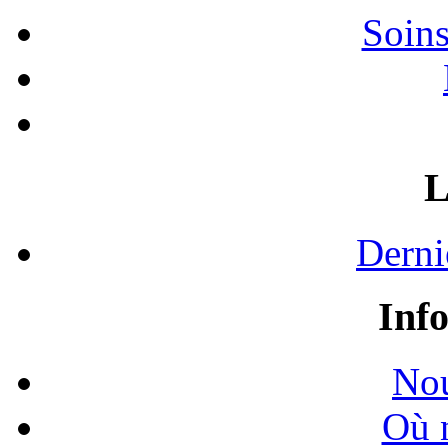
Soins
L
Derni
Inf
Nou
Où 