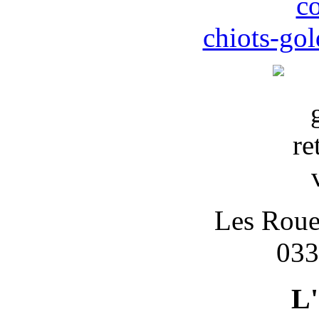
c
chiots-gol
Les Roues
033
L'