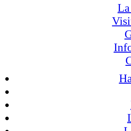
La
Vis
G
Inf
C
Ha
L