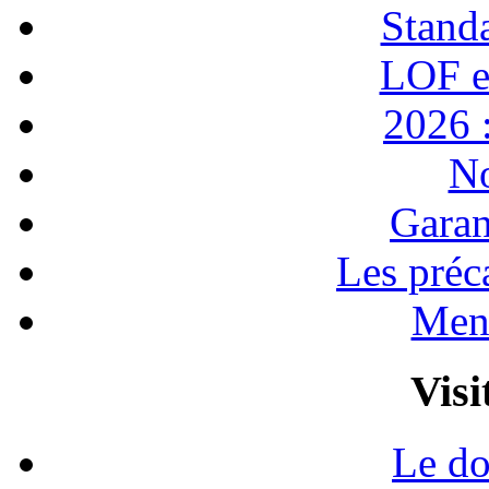
Stand
LOF e
2026 :
No
Garan
Les préc
Ment
Visi
Le do