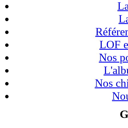
La
La
Référen
LOF e
Nos po
L'alb
Nos chi
Nou
G