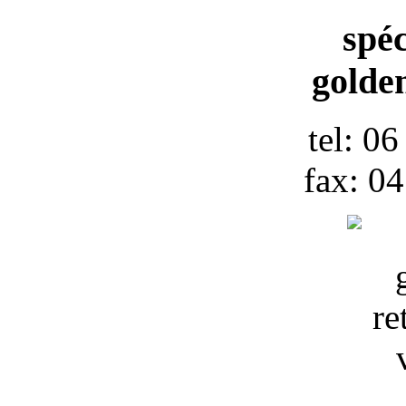
spéc
golden
tel: 0
fax: 0