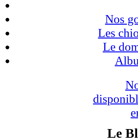
Nos go
Les chio
Le dom
Albu
No
disponib
e
Le B