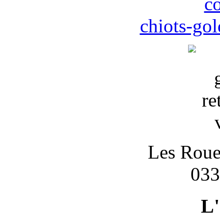
c
chiots-gol
Les Roues
033
L'