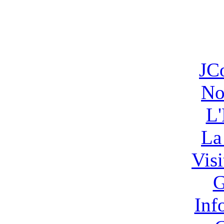
JC
No
L'
La
Vis
G
Inf