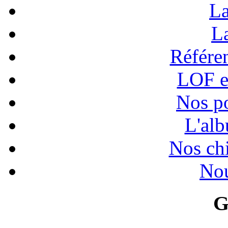
La
La
Référen
LOF e
Nos po
L'alb
Nos chi
Nou
G