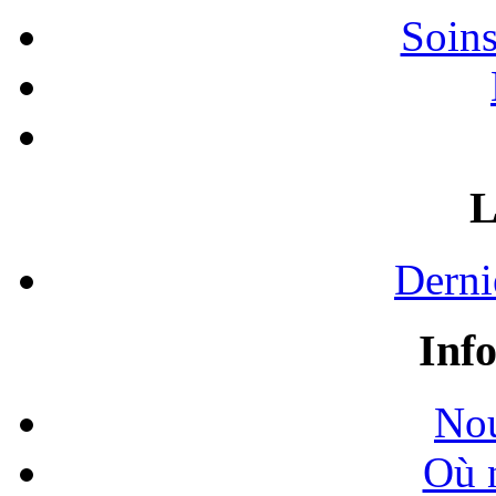
Soins
L
Derni
Inf
Nou
Où 