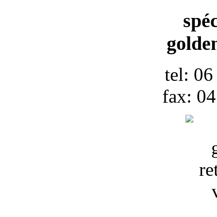
spéc
golden
tel: 0
fax: 0