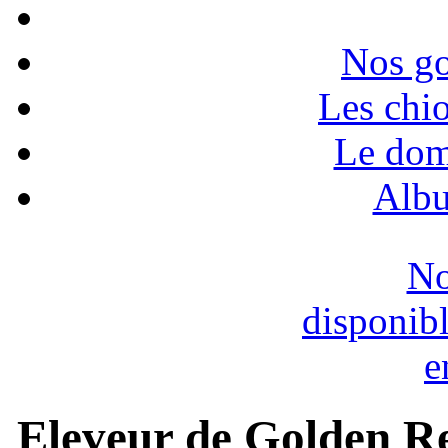
Nos go
Les chio
Le dom
Albu
No
disponib
e
Eleveur de Golden Re