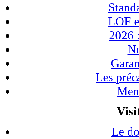
Stand
LOF e
2026 :
No
Garan
Les préc
Ment
Visi
Le do