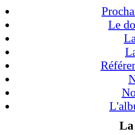
Procha
Le do
La
La
Référen
N
No
L'alb
La