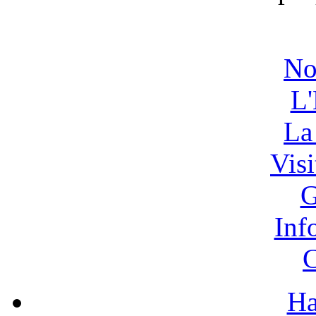
No
L'
La
Vis
G
Inf
C
Ha