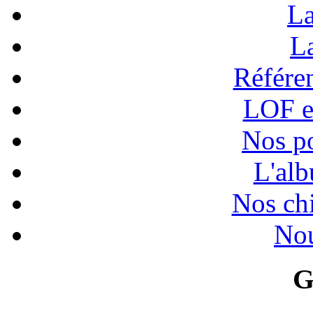
La
La
Référen
LOF e
Nos po
L'alb
Nos chi
Nou
G