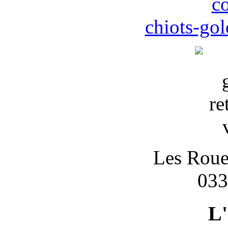
c
chiots-gol
Les Roues
033
L'