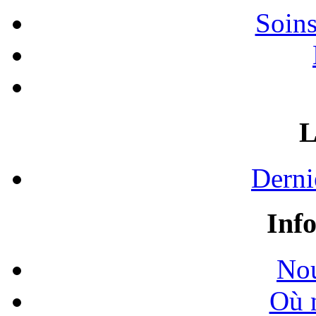
Soins
L
Derni
Inf
Nou
Où 