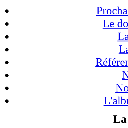
Procha
Le do
La
La
Référen
N
No
L'alb
La