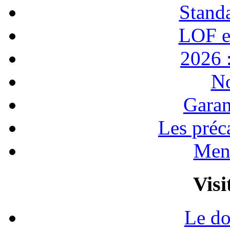
Stand
LOF e
2026 :
No
Garan
Les préc
Ment
Visi
Le do