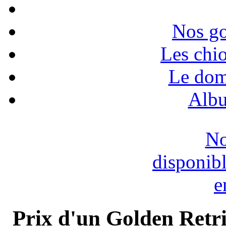
Nos go
Les chio
Le dom
Albu
No
disponib
e
Prix d'un Golden Retri