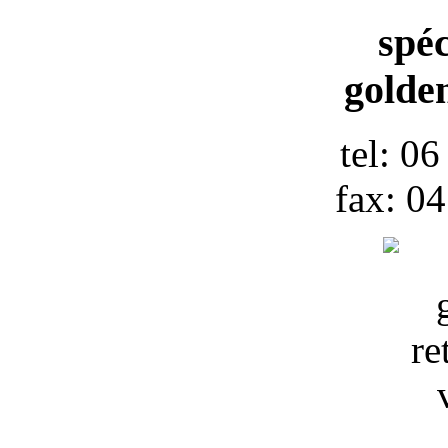
spéc
golden
tel: 0
fax: 0