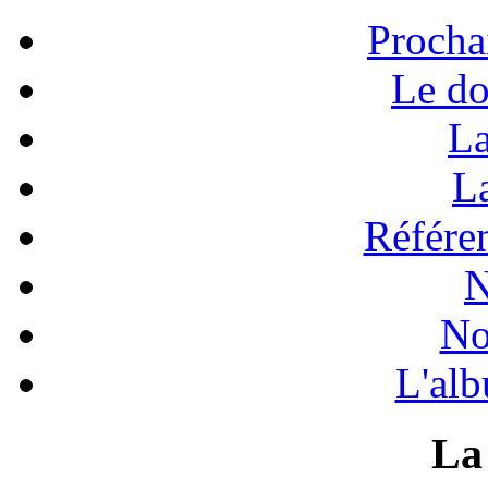
Procha
Le do
La
La
Référen
N
No
L'alb
La