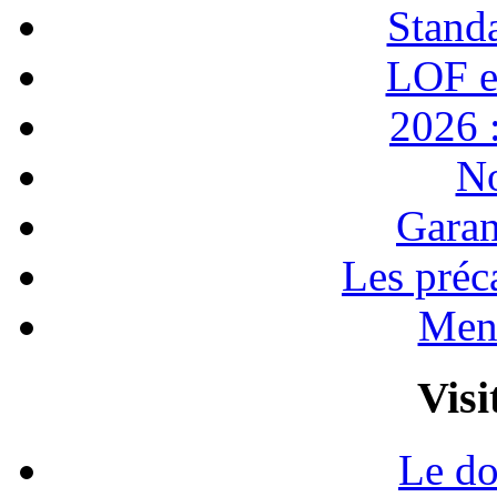
Stand
LOF e
2026 :
No
Garan
Les préc
Ment
Visi
Le do