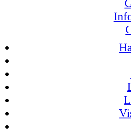
G
Inf
C
Ha
L
Vi