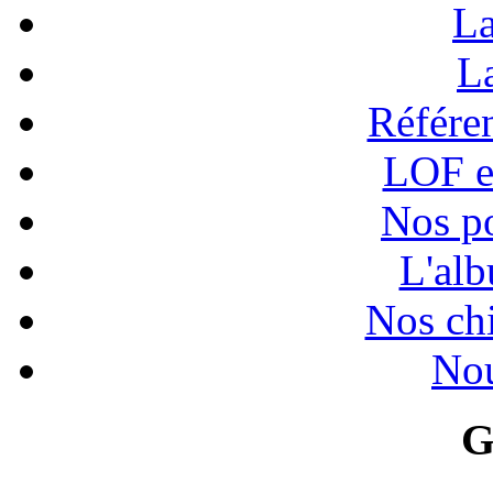
La
La
Référen
LOF e
Nos po
L'alb
Nos chi
Nou
G