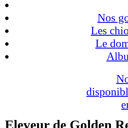
Nos go
Les chio
Le dom
Albu
No
disponib
e
Eleveur de Golden Re