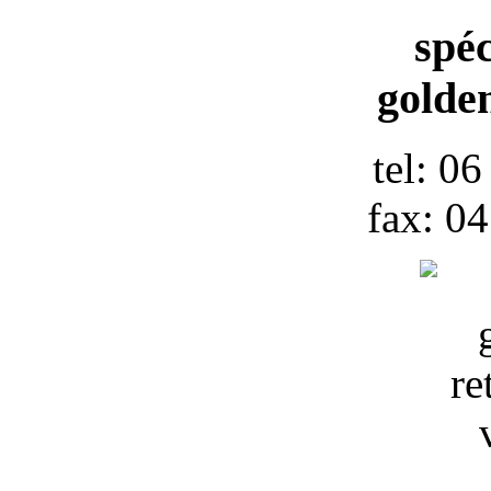
spéc
golden
tel: 0
fax: 0