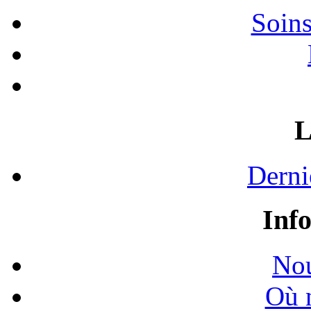
Soins
L
Derni
Inf
Nou
Où 