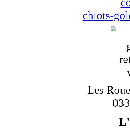
c
chiots-gol
Les Roues
033
L'