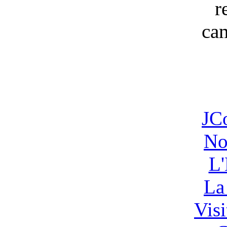
JC
No
L'
La
Vis