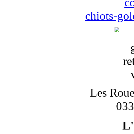
c
chiots-gol
Les Roues
033
L'