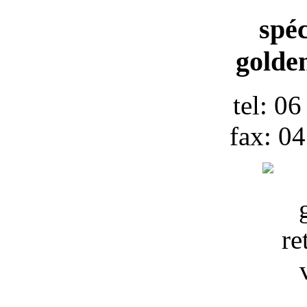
spéc
golden
tel: 0
fax: 0