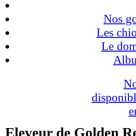
Nos go
Les chio
Le dom
Albu
No
disponib
e
Eleveur de Golden Re