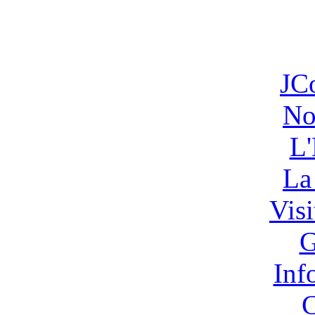
JC
No
L'
La
Vis
G
Inf
C