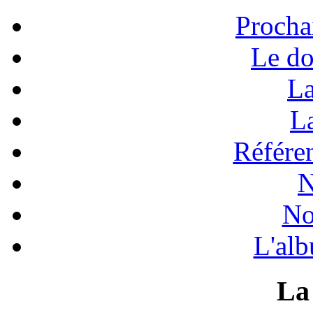
Procha
Le do
La
La
Référen
N
No
L'alb
La