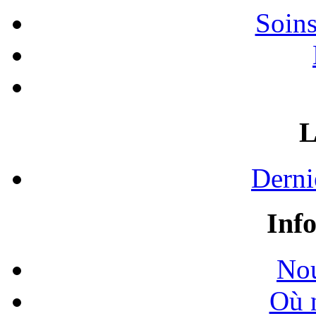
Soins
L
Derni
Inf
Nou
Où 