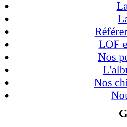
La
La
Référen
LOF e
Nos po
L'alb
Nos chi
Nou
G