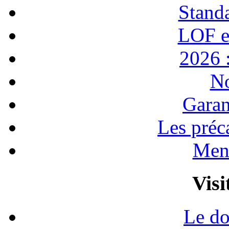
Stand
LOF e
2026 :
No
Garan
Les préc
Ment
Visi
Le do