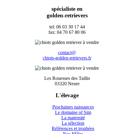
spécialiste en
golden-retrievers
tel: 06 03 30 17 44
fax: 04 70 67 80 06
contact@
chiots-golden-retrievers.fr
Les Rouesses des Taillis
03320 Neure
L'élevage
Prochaines naissances
Le domaine of Sim
La maternité
La sélection
Références et trophées
Nos Mâles