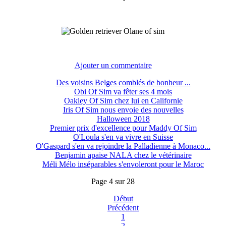
Ajouter un commentaire
Des voisins Belges comblés de bonheur ...
Obi Of Sim va fêter ses 4 mois
Oakley Of Sim chez lui en Californie
Iris Of Sim nous envoie des nouvelles
Halloween 2018
Premier prix d'excellence pour Maddy Of Sim
O'Loula s'en va vivre en Suisse
O'Gaspard s'en va rejoindre la Palladienne à Monaco...
Benjamin apaise NALA chez le vétérinaire
Méli Mélo inséparables s'envoleront pour le Maroc
Page 4 sur 28
Début
Précédent
1
2