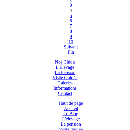
3
4
5
6
7
8
9
10
Suivant
Fin
Nos Chiots
L'Élevage
La Pension
Visite Guidée
Galeries
Informations
Contact
Haut de page
Accueil
Le Blog
L'élevage
La pension
Visite guidée