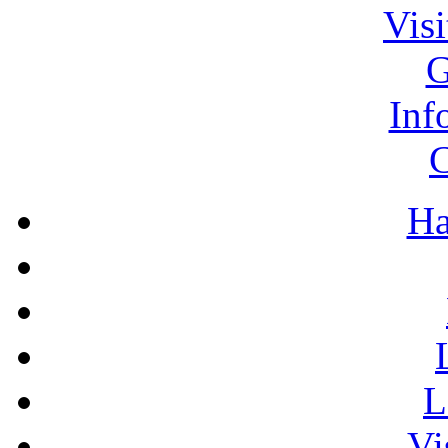
Vis
G
Inf
C
Ha
L
Vi