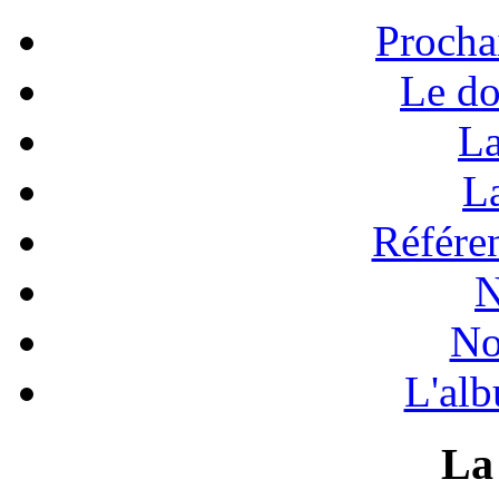
Procha
Le do
La
La
Référen
N
No
L'alb
La