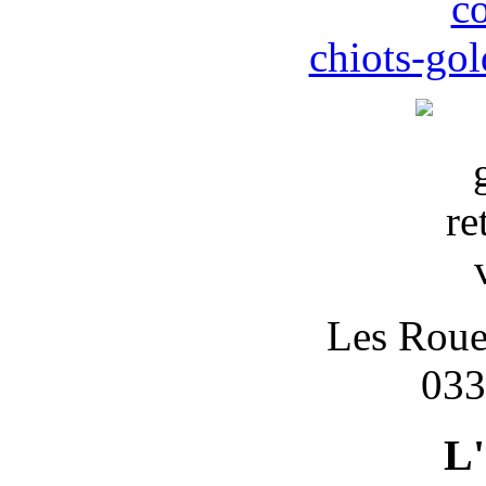
c
chiots-gol
Les Roues
033
L'