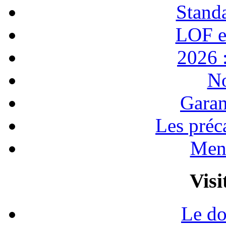
Stand
LOF e
2026 :
No
Garan
Les préc
Ment
Visi
Le do