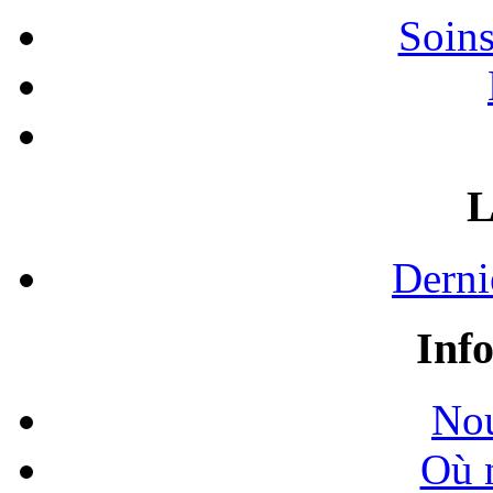
Soins
L
Derni
Inf
Nou
Où 