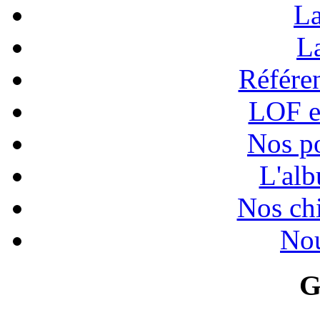
La
La
Référen
LOF e
Nos po
L'alb
Nos chi
Nou
G