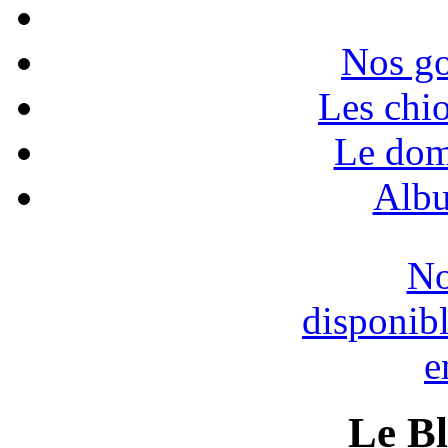
Nos go
Les chio
Le dom
Albu
No
disponib
e
Le B