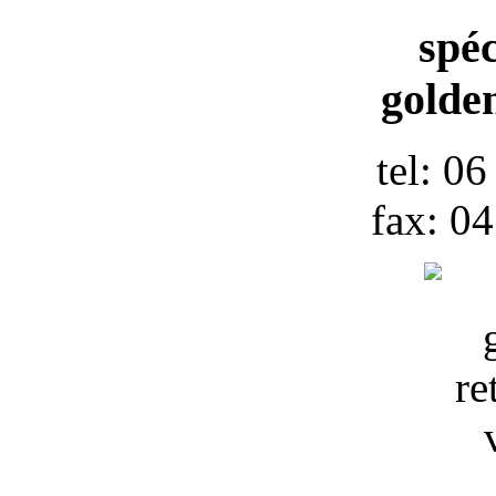
spéc
golden
tel: 0
fax: 0