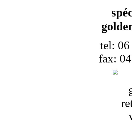
spéc
golden
tel: 0
fax: 0