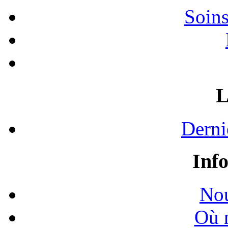
Soins
L
Derni
Inf
Nou
Où 